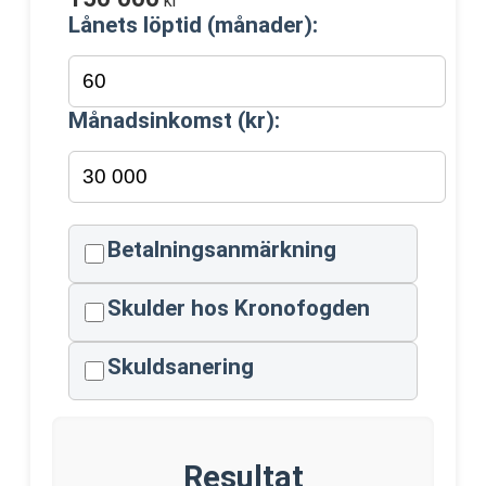
kr
Lånets löptid (månader):
Månadsinkomst (kr):
Betalningsanmärkning
Skulder hos Kronofogden
Skuldsanering
Resultat