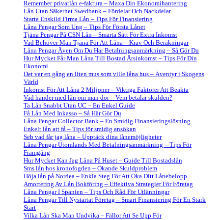
Remember privatlån e-faktura – Maxa Din Ekonomihantering
Lån Utan Säkerhet Swedbank – Fördelar Och Nackdelar
Starta Enskild Firma Lån – Tips För Finansiering
Låna Pengar Som Ung – Tips För Första Lånet
Tjäna Pengar På CSN Lån – Smarta Sätt För Extra Inkomst
Vad Behöver Man Tjäna För Att Låna – Krav Och Beräkningar
Låna Pengar Även Om Du Har Betalningsanmärkning – Så Gör Du
Hur Mycket Får Man Låna Till Bostad Årsinkomst – Tips För Din
Ekonomi
Det var en gång en liten mus som ville låna hus – Äventyr i Skogens
Värld
Inkomst För Att Låna 2 Miljoner – Viktiga Faktorer Att Beakta
Vad händer med lån om man dör – Vem betalar skulden?
Ta Lån Snabbt Utan UC – En Enkel Guide
Få Lån Med Inkasso – Så Här Gör Du
Låna Pengar Collector Bank – En Smidig Finansieringslösning
Enkelt lån att få – Tips för smidig ansökan
Seb vad får jag låna – Upptäck dina lånemöjligheter
Låna Pengar Utomlands Med Betalningsanmärkning – Tips För
Framgång
Hur Mycket Kan Jag Låna På Huset – Guide Till Bostadslån
Sms lån hos kronofogden – Ökande Skuldproblem
Höja lån på Nordea – Enkla Steg För Att Öka Ditt Lånebelopp
Amortering Av Lån Bokföring – Effektiva Strategier För Företag
Låna Pengar I Spanien – Tips Och Råd För Utlänningar
Låna Pengar Till Nystartat Företag – Smart Finansiering För En Stark
Start
Vilka Lån Ska Man Undvika – Fällor Att Se Upp För