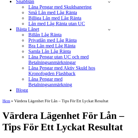
Snabblån
Låna Pengar med Skuldsanering
Små Lån med Låg Ränta
Billiga Lån med Låg Ränta
Lån med Låg Ränta utan UC
Bästa Lånet
Billån Låg Ränta
Privatlån med Låg Ränta
Bra Lån med Låg Ränta
Samla Lån Låg Ränta
Låna Pengar utan UC och med
Betalningsanmärkningar
Låna Pengar med Aktiv Skuld hos
Kronofogden Flashback
Låna Pengar med
Betalningsanmärkning
Blogg
Hem
»
Värdera Lägenhet För Lån – Tips För Ett Lyckat Resultat
Värdera Lägenhet För Lån –
Tips För Ett Lyckat Resultat