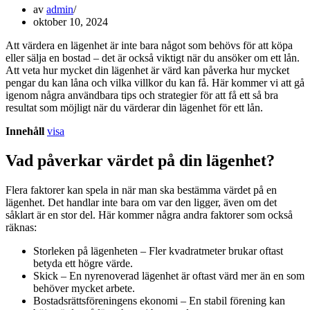
av
admin
oktober 10, 2024
Att värdera en lägenhet är inte bara något som behövs för att köpa
eller sälja en bostad – det är också viktigt när du ansöker om ett lån.
Att veta hur mycket din lägenhet är värd kan påverka hur mycket
pengar du kan låna och vilka villkor du kan få. Här kommer vi att gå
igenom några användbara tips och strategier för att få ett så bra
resultat som möjligt när du värderar din lägenhet för ett lån.
Innehåll
visa
Vad påverkar värdet på din lägenhet?
Flera faktorer kan spela in när man ska bestämma värdet på en
lägenhet. Det handlar inte bara om var den ligger, även om det
såklart är en stor del. Här kommer några andra faktorer som också
räknas:
Storleken på lägenheten – Fler kvadratmeter brukar oftast
betyda ett högre värde.
Skick – En nyrenoverad lägenhet är oftast värd mer än en som
behöver mycket arbete.
Bostadsrättsföreningens ekonomi – En stabil förening kan