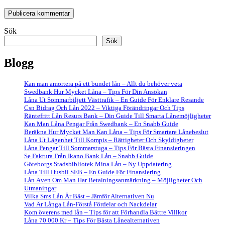
Sök
Sök
Blogg
Kan man amortera på ett bundet lån – Allt du behöver veta
Swedbank Hur Mycket Låna – Tips För Din Ansökan
Låna Ut Sommarbiljett Västtrafik – En Guide För Enklare Resande
Csn Bidrag Och Lån 2022 – Viktiga Förändringar Och Tips
Räntefritt Lån Resurs Bank – Din Guide Till Smarta Lånemöjligheter
Kan Man Låna Pengar Från Swedbank – En Snabb Guide
Beräkna Hur Mycket Man Kan Låna – Tips För Smartare Lånebeslut
Låna Ut Lägenhet Till Kompis – Rättigheter Och Skyldigheter
Låna Pengar Till Sommarstuga – Tips För Bästa Finansieringen
Se Faktura Från Ikano Bank Lån – Snabb Guide
Göteborgs Stadsbibliotek Mina Lån – Ny Uppdatering
Låna Till Husbil SEB – En Guide För Finansiering
Lån Även Om Man Har Betalningsanmärkning – Möjligheter Och
Utmaningar
Vilka Sms Lån Är Bäst – Jämför Alternativen Nu
Vad Är Långa Lån-Förstå Fördelar och Nackdelar
Kom överens med lån – Tips för att Förhandla Bättre Villkor
Låna 70 000 Kr – Tips För Bästa Lånealternativen