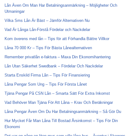
Lån Även Om Man Har Betalningsanmärkning – Möjligheter Och
Utmaningar
Vilka Sms Lån Är Bäst – Jämför Alternativen Nu
Vad Är Långa Lån-Förstå Fördelar och Nackdelar
Kom överens med lån – Tips för att Förhandla Bättre Villkor
Låna 70 000 Kr – Tips För Bästa Lånealternativen
Remember privatlån e-faktura – Maxa Din Ekonomihantering
Lån Utan Säkerhet Swedbank – Fördelar Och Nackdelar
Starta Enskild Firma Lån – Tips För Finansiering
Låna Pengar Som Ung – Tips För Första Lånet
Tjäna Pengar På CSN Lån – Smarta Sätt För Extra Inkomst
Vad Behöver Man Tjäna För Att Låna – Krav Och Beräkningar
Låna Pengar Även Om Du Har Betalningsanmärkning – Så Gör Du
Hur Mycket Får Man Låna Till Bostad Årsinkomst – Tips För Din
Ekonomi
Det var en gång en liten mus som ville låna hus – Äventyr i Skogens