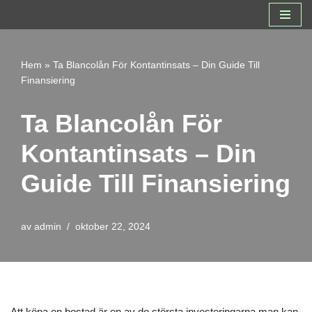
Hoppa
till
Hem
»
Ta Blancolån För Kontantinsats – Din Guide Till
innehåll
Finansiering
Ta Blancolån För
Kontantinsats – Din
Guide Till Finansiering
av
admin
oktober 22, 2024
Att köpa en bostad är en av de största investeringarna man kan