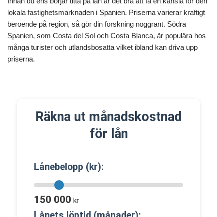
Innan du ens börjar titta på lån är det bra att få en känsla för den
lokala fastighetsmarknaden i Spanien. Priserna varierar kraftigt
beroende på region, så gör din forskning noggrant. Södra
Spanien, som Costa del Sol och Costa Blanca, är populära hos
många turister och utlandsbosatta vilket ibland kan driva upp
priserna.
Räkna ut månadskostnad
för lån
Lånebelopp (kr):
150 000
kr
Lånets löptid (månader):