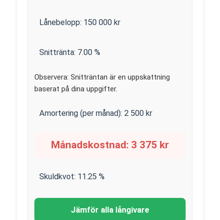
Lånebelopp:
150 000
kr
Snittränta:
7.00
%
Observera: Snitträntan är en uppskattning
baserat på dina uppgifter.
Amortering (per månad):
2 500
kr
Månadskostnad:
3 375
kr
Skuldkvot:
11.25
%
Jämför alla långivare