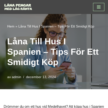
Hoppa
till
innehåll
Hem
»
Låna Till Hus I Spanien – Tips För Ett Smidigt Köp
Låna Till Hus I
Spanien – Tips För Ett
Smidigt Köp
av
admin
december 13, 2024
Drömmer du om ett hus vid Medelhavet? Att köpa hus i Spanien