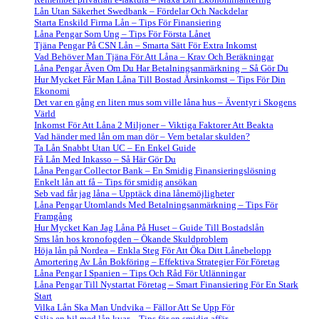
Lån Utan Säkerhet Swedbank – Fördelar Och Nackdelar
Starta Enskild Firma Lån – Tips För Finansiering
Låna Pengar Som Ung – Tips För Första Lånet
Tjäna Pengar På CSN Lån – Smarta Sätt För Extra Inkomst
Vad Behöver Man Tjäna För Att Låna – Krav Och Beräkningar
Låna Pengar Även Om Du Har Betalningsanmärkning – Så Gör Du
Hur Mycket Får Man Låna Till Bostad Årsinkomst – Tips För Din
Ekonomi
Det var en gång en liten mus som ville låna hus – Äventyr i Skogens
Värld
Inkomst För Att Låna 2 Miljoner – Viktiga Faktorer Att Beakta
Vad händer med lån om man dör – Vem betalar skulden?
Ta Lån Snabbt Utan UC – En Enkel Guide
Få Lån Med Inkasso – Så Här Gör Du
Låna Pengar Collector Bank – En Smidig Finansieringslösning
Enkelt lån att få – Tips för smidig ansökan
Seb vad får jag låna – Upptäck dina lånemöjligheter
Låna Pengar Utomlands Med Betalningsanmärkning – Tips För
Framgång
Hur Mycket Kan Jag Låna På Huset – Guide Till Bostadslån
Sms lån hos kronofogden – Ökande Skuldproblem
Höja lån på Nordea – Enkla Steg För Att Öka Ditt Lånebelopp
Amortering Av Lån Bokföring – Effektiva Strategier För Företag
Låna Pengar I Spanien – Tips Och Råd För Utlänningar
Låna Pengar Till Nystartat Företag – Smart Finansiering För En Stark
Start
Vilka Lån Ska Man Undvika – Fällor Att Se Upp För
Sälja en bil med lån kvar – Tips för en smidig affär