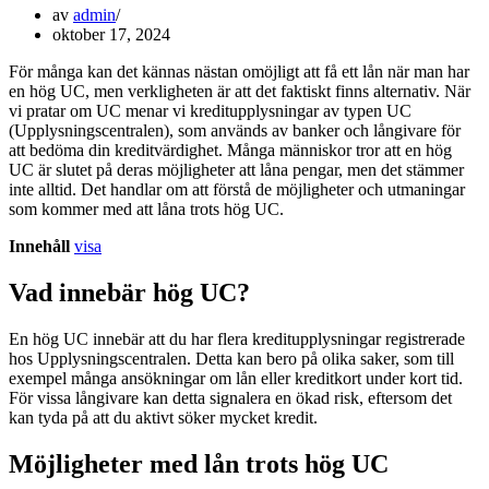
av
admin
oktober 17, 2024
För många kan det kännas nästan omöjligt att få ett lån när man har
en hög UC, men verkligheten är att det faktiskt finns alternativ. När
vi pratar om UC menar vi kreditupplysningar av typen UC
(Upplysningscentralen), som används av banker och långivare för
att bedöma din kreditvärdighet. Många människor tror att en hög
UC är slutet på deras möjligheter att låna pengar, men det stämmer
inte alltid. Det handlar om att förstå de möjligheter och utmaningar
som kommer med att låna trots hög UC.
Innehåll
visa
Vad innebär hög UC?
En hög UC innebär att du har flera kreditupplysningar registrerade
hos Upplysningscentralen. Detta kan bero på olika saker, som till
exempel många ansökningar om lån eller kreditkort under kort tid.
För vissa långivare kan detta signalera en ökad risk, eftersom det
kan tyda på att du aktivt söker mycket kredit.
Möjligheter med lån trots hög UC