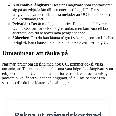
Alternativa långivare:
Det finns långivare som specialiserar
sig på att erbjuda lån till personer med hög UC. Dessa
långivare använder ofta andra metoder än UC för att bedöma
din kreditvärdighet.
Privatlån:
Det är möjligt att ta privatlån som inte kräver en
UC. Dessa lån har oftast högre räntor, men kan vara ett bra
alternativ om du behöver låna pengar snabbt.
Säkerhet:
Om du kan lämna något i säkerhet, som en bil eller
fastighet, kan chanserna att få ett lån öka även med hög UC.
Utmaningar att tänka på
När man pratar om att låna med hög UC, kommer också vissa
utmaningar. Till exempel kan räntorna vara högre hos långivare som
erbjuder lån utan UC, då de tar en större risk. Det är också viktigt att
jämföra olika låneerbjudanden noggrant, så du inte hamnar i en
situation där du inte klarar av betalningarna.
Räkna ut månadskostnad