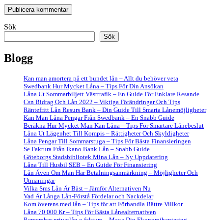
Sök
Sök
Blogg
Kan man amortera på ett bundet lån – Allt du behöver veta
Swedbank Hur Mycket Låna – Tips För Din Ansökan
Låna Ut Sommarbiljett Västtrafik – En Guide För Enklare Resande
Csn Bidrag Och Lån 2022 – Viktiga Förändringar Och Tips
Räntefritt Lån Resurs Bank – Din Guide Till Smarta Lånemöjligheter
Kan Man Låna Pengar Från Swedbank – En Snabb Guide
Beräkna Hur Mycket Man Kan Låna – Tips För Smartare Lånebeslut
Låna Ut Lägenhet Till Kompis – Rättigheter Och Skyldigheter
Låna Pengar Till Sommarstuga – Tips För Bästa Finansieringen
Se Faktura Från Ikano Bank Lån – Snabb Guide
Göteborgs Stadsbibliotek Mina Lån – Ny Uppdatering
Låna Till Husbil SEB – En Guide För Finansiering
Lån Även Om Man Har Betalningsanmärkning – Möjligheter Och
Utmaningar
Vilka Sms Lån Är Bäst – Jämför Alternativen Nu
Vad Är Långa Lån-Förstå Fördelar och Nackdelar
Kom överens med lån – Tips för att Förhandla Bättre Villkor
Låna 70 000 Kr – Tips För Bästa Lånealternativen
Remember privatlån e-faktura – Maxa Din Ekonomihantering