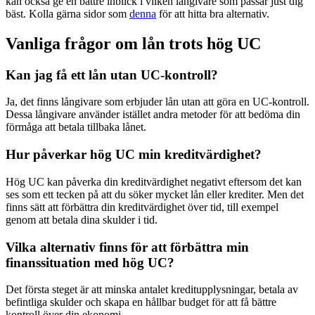
kan också ge en bättre inblick i vilken långivare som passar just dig
bäst. Kolla gärna sidor som
denna
för att hitta bra alternativ.
Vanliga frågor om lån trots hög UC
Kan jag få ett lån utan UC-kontroll?
Ja, det finns långivare som erbjuder lån utan att göra en UC-kontroll.
Dessa långivare använder istället andra metoder för att bedöma din
förmåga att betala tillbaka lånet.
Hur påverkar hög UC min kreditvärdighet?
Hög UC kan påverka din kreditvärdighet negativt eftersom det kan
ses som ett tecken på att du söker mycket lån eller krediter. Men det
finns sätt att förbättra din kreditvärdighet över tid, till exempel
genom att betala dina skulder i tid.
Vilka alternativ finns för att förbättra min
finanssituation med hög UC?
Det första steget är att minska antalet kreditupplysningar, betala av
befintliga skulder och skapa en hållbar budget för att få bättre
kontroll över din ekonomi.