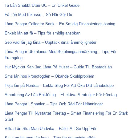
Ta Lån Snabbt Utan UC – En Enkel Guide
Få Lån Med Inkasso – Så Här Gör Du
Låna Pengar Collector Bank – En Smidig Finansieringslösning
Enkelt lån att få – Tips för smidig ansökan
Seb vad får jag låna – Upptäck dina lånemöjligheter
Låna Pengar Utomlands Med Betalningsanmärkning – Tips För
Framgång
Hur Mycket Kan Jag Låna På Huset – Guide Till Bostadslån
Sms lån hos kronofogden – Ökande Skuldproblem
Höja lån på Nordea – Enkla Steg För Att Öka Ditt Lånebelopp
Amortering Av Lån Bokföring – Effektiva Strategier För Företag
Låna Pengar I Spanien – Tips Och Råd För Utlänningar
Låna Pengar Till Nystartat Företag – Smart Finansiering För En Stark
Start
Vilka Lån Ska Man Undvika – Fällor Att Se Upp För
Sälja en bil med lån kvar – Tips för en smidig affär