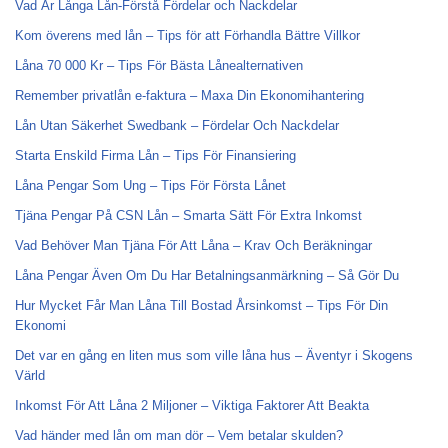
Vad Är Långa Lån-Förstå Fördelar och Nackdelar
Kom överens med lån – Tips för att Förhandla Bättre Villkor
Låna 70 000 Kr – Tips För Bästa Lånealternativen
Remember privatlån e-faktura – Maxa Din Ekonomihantering
Lån Utan Säkerhet Swedbank – Fördelar Och Nackdelar
Starta Enskild Firma Lån – Tips För Finansiering
Låna Pengar Som Ung – Tips För Första Lånet
Tjäna Pengar På CSN Lån – Smarta Sätt För Extra Inkomst
Vad Behöver Man Tjäna För Att Låna – Krav Och Beräkningar
Låna Pengar Även Om Du Har Betalningsanmärkning – Så Gör Du
Hur Mycket Får Man Låna Till Bostad Årsinkomst – Tips För Din
Ekonomi
Det var en gång en liten mus som ville låna hus – Äventyr i Skogens
Värld
Inkomst För Att Låna 2 Miljoner – Viktiga Faktorer Att Beakta
Vad händer med lån om man dör – Vem betalar skulden?