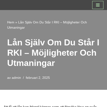
Hoppa
till
Hem
»
Lån Själv Om Du Står I RKI – Möjligheter Och
innehåll
Utmaningar
Lån Själv Om Du Står I
RKI – Möjligheter Och
Utmaningar
av
admin
februari 2, 2025
Att få ett lån kan ibland kännas som att försöka lösa en svår