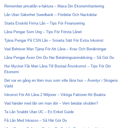
Remember privatlån e-faktura – Maxa Din Ekonomihantering
Lån Utan Säkerhet Swedbank – Fördelar Och Nackdelar
Starta Enskild Firma Lån – Tips För Finansiering
Låna Pengar Som Ung – Tips För Första Lånet
Tjäna Pengar På CSN Lån – Smarta Sätt För Extra Inkomst
Vad Behöver Man Tjäna För Att Låna – Krav Och Beräkningar
Låna Pengar Även Om Du Har Betalningsanmärkning – Så Gör Du
Hur Mycket Får Man Låna Till Bostad Årsinkomst – Tips För Din
Ekonomi
Det var en gång en liten mus som ville låna hus – Äventyr i Skogens
Värld
Inkomst För Att Låna 2 Miljoner – Viktiga Faktorer Att Beakta
Vad händer med lån om man dör – Vem betalar skulden?
Ta Lån Snabbt Utan UC – En Enkel Guide
Få Lån Med Inkasso – Så Här Gör Du