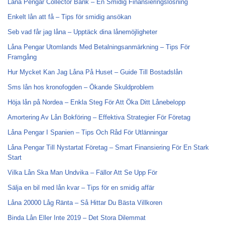
Låna Pengar Collector Bank – En Smidig Finansieringslösning
Enkelt lån att få – Tips för smidig ansökan
Seb vad får jag låna – Upptäck dina lånemöjligheter
Låna Pengar Utomlands Med Betalningsanmärkning – Tips För
Framgång
Hur Mycket Kan Jag Låna På Huset – Guide Till Bostadslån
Sms lån hos kronofogden – Ökande Skuldproblem
Höja lån på Nordea – Enkla Steg För Att Öka Ditt Lånebelopp
Amortering Av Lån Bokföring – Effektiva Strategier För Företag
Låna Pengar I Spanien – Tips Och Råd För Utlänningar
Låna Pengar Till Nystartat Företag – Smart Finansiering För En Stark
Start
Vilka Lån Ska Man Undvika – Fällor Att Se Upp För
Sälja en bil med lån kvar – Tips för en smidig affär
Låna 20000 Låg Ränta – Så Hittar Du Bästa Villkoren
Binda Lån Eller Inte 2019 – Det Stora Dilemmat