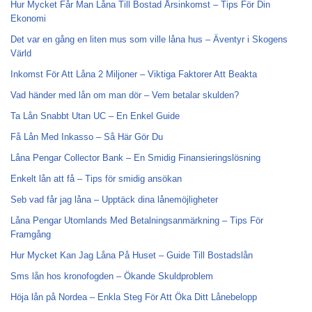
Hur Mycket Får Man Låna Till Bostad Årsinkomst – Tips För Din
Ekonomi
Det var en gång en liten mus som ville låna hus – Äventyr i Skogens
Värld
Inkomst För Att Låna 2 Miljoner – Viktiga Faktorer Att Beakta
Vad händer med lån om man dör – Vem betalar skulden?
Ta Lån Snabbt Utan UC – En Enkel Guide
Få Lån Med Inkasso – Så Här Gör Du
Låna Pengar Collector Bank – En Smidig Finansieringslösning
Enkelt lån att få – Tips för smidig ansökan
Seb vad får jag låna – Upptäck dina lånemöjligheter
Låna Pengar Utomlands Med Betalningsanmärkning – Tips För
Framgång
Hur Mycket Kan Jag Låna På Huset – Guide Till Bostadslån
Sms lån hos kronofogden – Ökande Skuldproblem
Höja lån på Nordea – Enkla Steg För Att Öka Ditt Lånebelopp