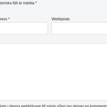
toriska fält är märkta
*
dress
*
Webbplats
ats i denna webbläsare till nästa gång jag skriver en kommenta