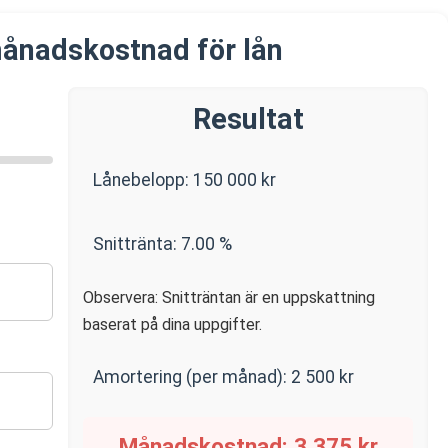
ånadskostnad för lån
Resultat
Lånebelopp:
150 000
kr
Snittränta:
7.00
%
Observera: Snitträntan är en uppskattning
baserat på dina uppgifter.
Amortering (per månad):
2 500
kr
Månadskostnad:
3 375
kr