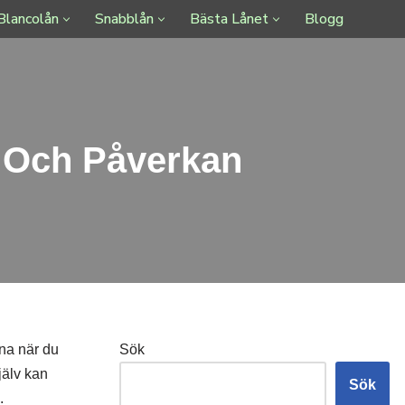
Blancolån
Snabblån
Bästa Lånet
Blogg
r Och Påverkan
åna när du
Sök
jälv kan
Sök
.