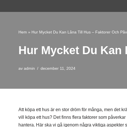
Hoppa
till
innehåll
Hem
»
Hur Mycket Du Kan Låna Till Hus – Faktorer Och På
Hur Mycket Du Kan L
av
admin
december 11, 2024
Att köpa ett hus är en stor dröm för många, men det kr
vill köpa ett hus? Det finns flera faktorer som påverka
hantera. Här ska vi gå igenom några viktiga aspekter som