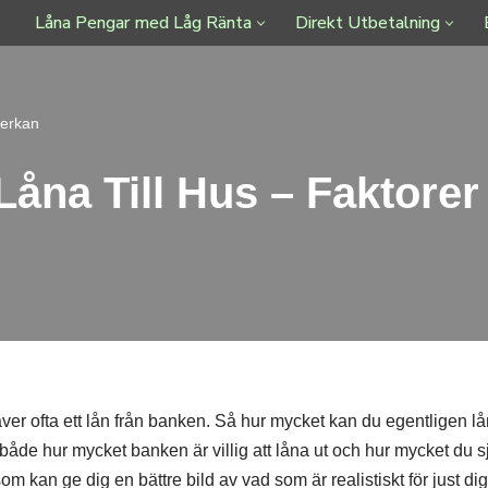
Låna Pengar med Låg Ränta
Direkt Utbetalning
verkan
åna Till Hus – Faktore
äver ofta ett lån från banken. Så hur mycket kan du egentligen l
r både hur mycket banken är villig att låna ut och hur mycket du s
 kan ge dig en bättre bild av vad som är realistiskt för just dig