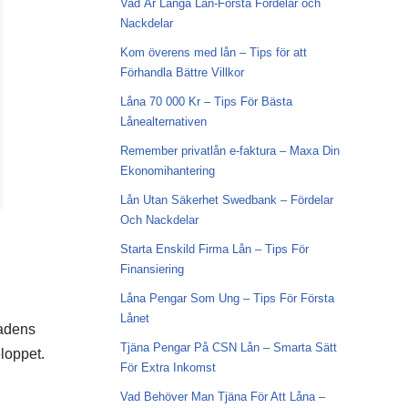
Vad Är Långa Lån-Förstå Fördelar och
Nackdelar
Kom överens med lån – Tips för att
Förhandla Bättre Villkor
Låna 70 000 Kr – Tips För Bästa
Lånealternativen
Remember privatlån e-faktura – Maxa Din
Ekonomihantering
Lån Utan Säkerhet Swedbank – Fördelar
Och Nackdelar
Starta Enskild Firma Lån – Tips För
Finansiering
Låna Pengar Som Ung – Tips För Första
Lånet
tadens
Tjäna Pengar På CSN Lån – Smarta Sätt
eloppet.
För Extra Inkomst
Vad Behöver Man Tjäna För Att Låna –