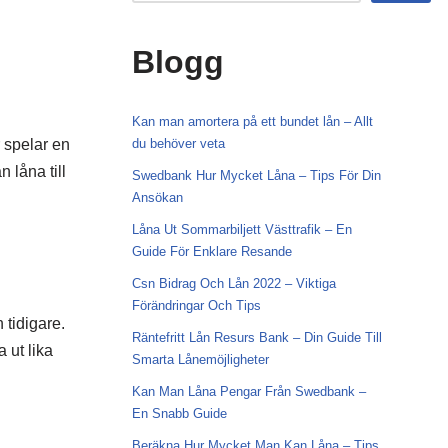
Blogg
Kan man amortera på ett bundet lån – Allt
r spelar en
du behöver veta
 låna till
Swedbank Hur Mycket Låna – Tips För Din
Ansökan
Låna Ut Sommarbiljett Västtrafik – En
Guide För Enklare Resande
Csn Bidrag Och Lån 2022 – Viktiga
Förändringar Och Tips
 tidigare.
Räntefritt Lån Resurs Bank – Din Guide Till
 ut lika
Smarta Lånemöjligheter
Kan Man Låna Pengar Från Swedbank –
En Snabb Guide
Beräkna Hur Mycket Man Kan Låna – Tips